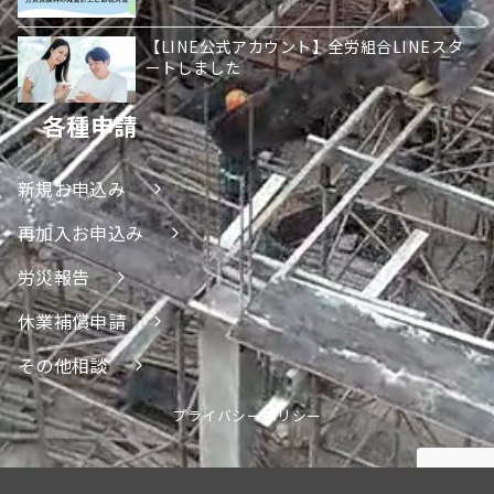
【LINE公式アカウント】全労組合LINEスタ
ートしました
各種申請
新規お申込み
再加入お申込み
労災報告
休業補償申請
その他相談
プライバシーポリシー