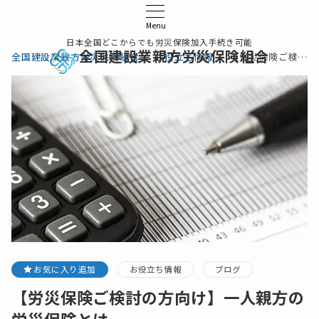
Menu
日本全国どこからでも労災保険加入手続き可能
全国建設業親方労災保険組合
全国建設業親方労災保険組合
お役立ち情報
【労災保険ご検討の方向け】一人親方の労災保険とは
お気に入り追加
お役立ち情報
ブログ
【労災保険ご検討の方向け】一人親方の