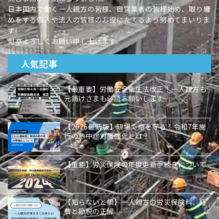
日本国内で働く一人親方の皆様、自営業者の皆様始め、取り纏
めをする個人や法人の皆様のお役にたてるよう努めてまいりま
す。
何卒よろしくお願い申し上げます。
人気記事
【最重要】労働安全衛生法改正！一人親方も
元請けさまも必読お願いします
【2026最新版】現場で命を守る！令和7年施
行の熱中症対策強化とは？
【重要】労災保険の年度更新手続きについて
【知らないと損】一人親方の労災保険料、経
費と節税の正解