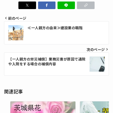
前のページ
投
≪一人親方の由来≫建設業の職階
稿
ナ
ビ
次のページ
ゲ
【一人親方の労災補償】業務災害が原因で通院
や入院をする場合の補償内容
ー
シ
ョ
関連記事
ン