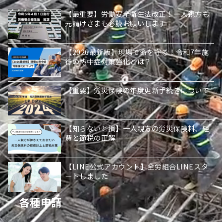
【最重要】労働安全衛生法改正！一人親方も
元請けさまも必読お願いします
【2026最新版】現場で命を守る！令和7年施
行の熱中症対策強化とは？
【重要】労災保険の年度更新手続きについて
【知らないと損】一人親方の労災保険料、経
費と節税の正解
【LINE公式アカウント】全労組合LINEスタ
ートしました
各種申請