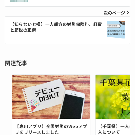
ナ
ビ
次のページ
ゲ
【知らないと損】一人親方の労災保険料、経費
と節税の正解
ー
シ
ョ
関連記事
ン
【専用アプリ】全国労災のWebアプ
【千葉県】一人親
リをリリースしました
入について