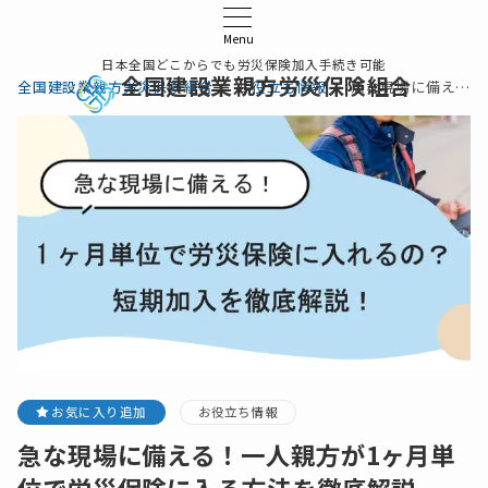
Menu
日本全国どこからでも労災保険加入手続き可能
全国建設業親方労災保険組合
全国建設業親方労災保険組合
お役立ち情報
急な現場に備える！一人親方が1ヶ月単位で労災保険に入る方法を徹底解説
お気に入り追加
お役立ち情報
急な現場に備える！一人親方が1ヶ月単