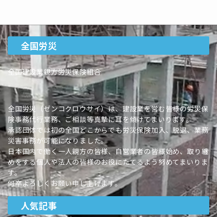
全国労災
全国建設業親方労災保険組合
全国労災（ゼンコクロウサイ）は、建設業を営む皆様の労災保
険事務代行業務、ご相談等真摯に耳を傾けてまいります。
承認団体では初の全国どこからでも労災保険加入、脱退、業務
災害事務が可能になりました。
日本国内で働く一人親方の皆様、自営業者の皆様始め、取り纏
めをする個人や法人の皆様のお役にたてるよう努めてまいりま
す。
何卒よろしくお願い申し上げます。
人気記事