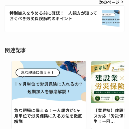
ビ
次のページ
ゲ
特別加入をやめる前に確認！一人親方が知って
おくべき労災保険解約のポイント
ー
シ
ョ
関連記事
ン
急な現場に備える！一人親方が1ヶ
【業界初】建設業
月単位で労災保険に入る方法を徹底
ス対応「労災保険
解説
生！一回...