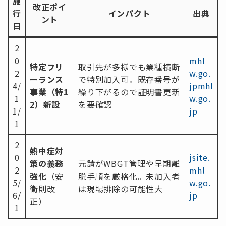
施
改正ポイ
行
インパクト
出典
ント
日
2
0
mhl
特定フリ
取引先が多様でも業種横断
2
w.go.
ーランス
で特別加入可。既存番号が
4/
jp
mhl
事業（特1
繰り下がるので証明書更新
1
w.go.
2）新設
を要確認
1/
jp
1
2
熱中症対
0
jsite.
策の義務
元請がWBGT管理や早期離
2
mhl
強化
（安
脱手順を厳格化。未加入者
5/
w.go.
衛則改
は現場排除の可能性大
6/
jp
正）
1