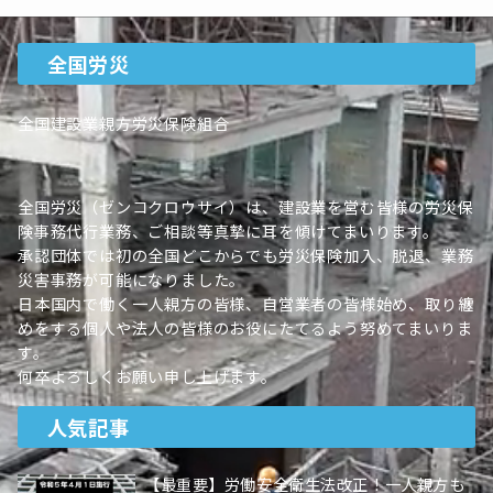
全国労災
全国建設業親方労災保険組合
全国労災（ゼンコクロウサイ）は、建設業を営む皆様の労災保
険事務代行業務、ご相談等真摯に耳を傾けてまいります。
承認団体では初の全国どこからでも労災保険加入、脱退、業務
災害事務が可能になりました。
日本国内で働く一人親方の皆様、自営業者の皆様始め、取り纏
めをする個人や法人の皆様のお役にたてるよう努めてまいりま
す。
何卒よろしくお願い申し上げます。
人気記事
【最重要】労働安全衛生法改正！一人親方も