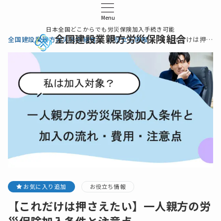
Menu
日本全国どこからでも労災保険加入手続き可能
全国建設業親方労災保険組合
全国建設業親方労災保険組合
お役立ち情報
【これだけは押さえたい】一人親方の労災保険加入条件と注意点
お気に入り追加
お役立ち情報
【これだけは押さえたい】一人親方の労