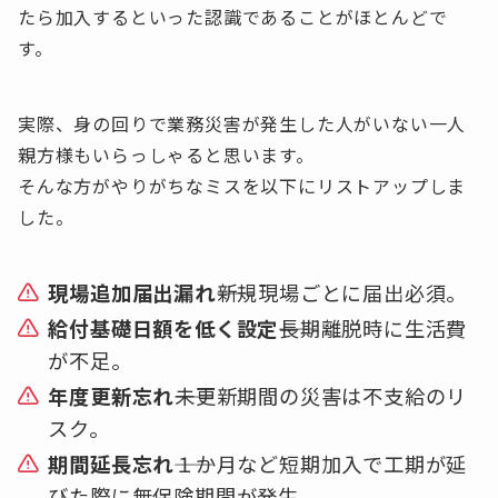
たら加入するといった認識であることがほとんどで
す。
実際、身の回りで業務災害が発生した人がいない一人
親方様もいらっしゃると思います。
そんな方がやりがちなミスを以下にリストアップしま
した。
現場追加届出漏れ
――新規現場ごとに届出必須。
給付基礎日額を低く設定
――長期離脱時に生活費
が不足。
年度更新忘れ
――未更新期間の災害は不支給のリ
スク。
期間延長忘れ
――１か月など短期加入で工期が延
びた際に無保険期間が発生。