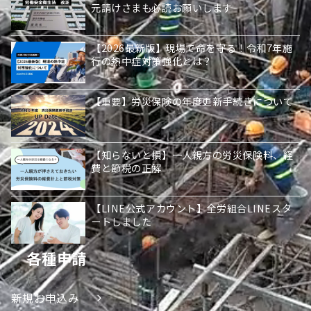
元請けさまも必読お願いします
【2026最新版】現場で命を守る！令和7年施
行の熱中症対策強化とは？
【重要】労災保険の年度更新手続きについて
【知らないと損】一人親方の労災保険料、経
費と節税の正解
【LINE公式アカウント】全労組合LINEスタ
ートしました
各種申請
新規お申込み